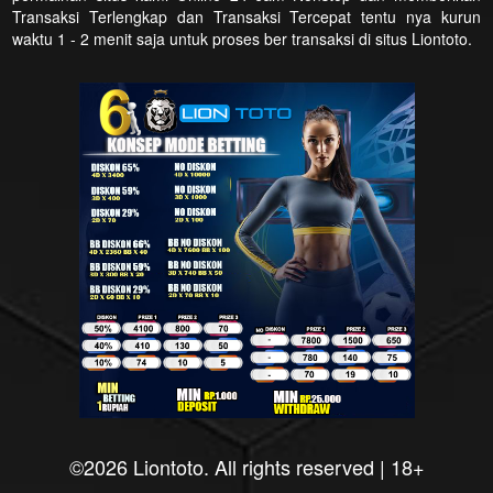
Transaksi Terlengkap dan Transaksi Tercepat tentu nya kurun
waktu 1 - 2 menit saja untuk proses ber transaksi di situs Liontoto.
©2026 Liontoto. All rights reserved | 18+