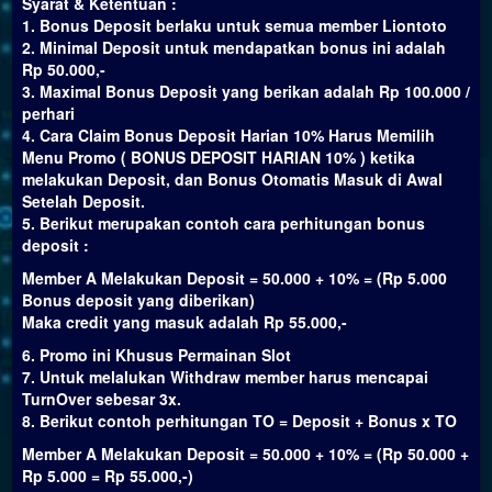
Syarat & Ketentuan :
1. Bonus Deposit berlaku untuk semua member Liontoto
2. Minimal Deposit untuk mendapatkan bonus ini adalah
Rp 50.000,-
3. Maximal Bonus Deposit yang berikan adalah Rp 100.000 /
perhari
4. Cara Claim Bonus Deposit Harian 10% Harus Memilih
Menu Promo ( BONUS DEPOSIT HARIAN 10% ) ketika
melakukan Deposit, dan Bonus Otomatis Masuk di Awal
Setelah Deposit.
5. Berikut merupakan contoh cara perhitungan bonus
deposit :
Member A Melakukan Deposit = 50.000 + 10% = (Rp 5.000
Bonus deposit yang diberikan)
Maka credit yang masuk adalah Rp 55.000,-
6. Promo ini Khusus Permainan Slot
7. Untuk melalukan Withdraw member harus mencapai
TurnOver sebesar 3x.
8. Berikut contoh perhitungan TO = Deposit + Bonus x TO
Member A Melakukan Deposit = 50.000 + 10% = (Rp 50.000 +
Rp 5.000 = Rp 55.000,-)