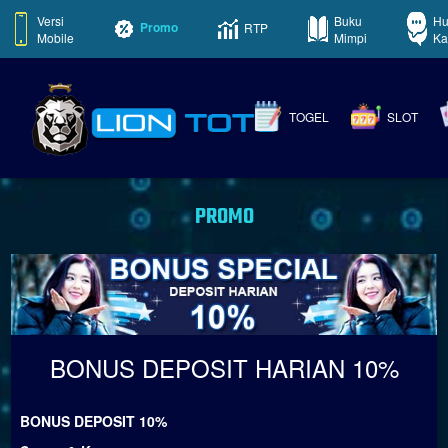
Versi
Buku
Hu
Promo
RTP
Mobile
Mimpi
Ka
TOGEL
SLOT
PROMO
BONUS DEPOSIT HARIAN 10%
BONUS DEPOSIT 10%