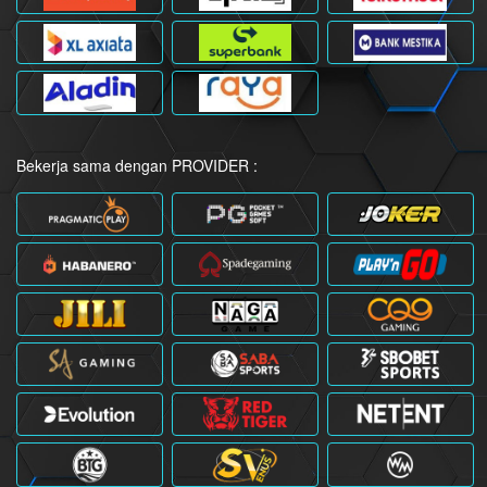
Bekerja sama dengan PROVIDER :