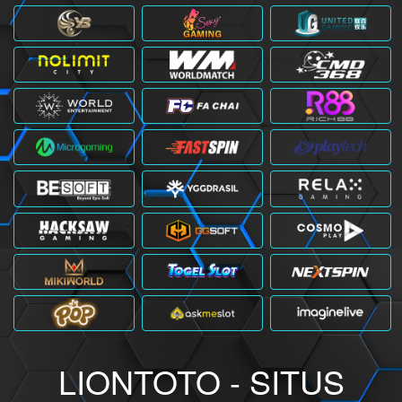
LIONTOTO - SITUS