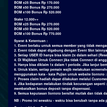
BOM x25 Bonus Rp 170.000
BOM x50 Bonus Rp 270.000
BOM x100 Bonus Rp 520.000
Stake 12.000++
BOM x25 Bonus Rp 270.000
BOM x50 Bonus Rp 520.000
BOM x100 Bonus Rp 770.000
Syarat & Ketentuan :
1. Event berlaku untuk semua member yang tidak meng
2. Event tidak dapat digabung dengan Event Slot lainnya 
3. Setiap USER ID hanya bisa klaim 2x dalam sehari (Rese
4. Di Wajibkan Untuk Connect jika tidak Connect di angg
5. Hanya bisa diklaim 1x dalam 1 periode. Jika lanjut 
6. Untuk klaim, setiap pemain wajib melakukan screensh
menggunakan kata - kata Pujian untuk website liontoto :
7. Proses claim hadiah dapat dilakukan melalui Customer
8. Jika kedapatan melakukan tindak kecurangan seperti 
membatalkan bonus deposit tanpa dispensasi.
9. Semua keputasan liontoto bersifat mutlak dan tidak 
NB : Promo ini sewaktu - waktu bisa berubah tanpa ada