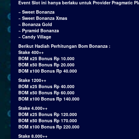
Event Slot ini hanya berlaku untuk Provider Pragmatic Pl
~ Sweet Bonanza
~ Sweet Bonanza Xmas
~ Bonanza Gold
~ Pyramid Bonanza
~ Candy Village
Berikut Hadiah Perhitungan Bom Bonanza :
Stake 400++
BOM x25 Bonus Rp 10.000
BOM x50 Bonus Rp 20.000
BOM x100 Bonus Rp 40.000
Stake 1200++
BOM x25 Bonus Rp 40.000
BOM x50 Bonus Rp 60.000
BOM x100 Bonus Rp 140.000
Stake 4.000++
BOM x25 Bonus Rp 120.000
BOM x50 Bonus Rp 170.000
BOM x100 Bonus Rp 220.000
Stake 8.000++