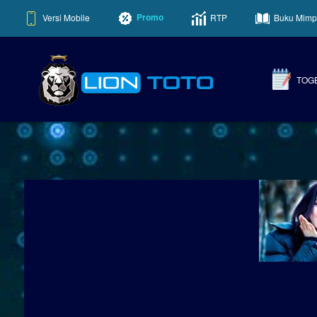
Promo
Versi Mobile
RTP
Buku Mimp
TOG