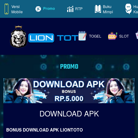
Versi
Buku
Hu
Promo
RTP
Mobile
Mimpi
Ka
TOGEL
SLOT
PROMO
DOWNLOAD APK
BONUS DOWNLOAD APK LIONTOTO