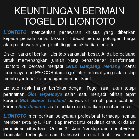
KEUNTUNGAN BERMAIN
TOGEL DI LIONTOTO
LIONTOTO
memberikan penawaran khusus yang diberikan
kepada pemain setia. Diskon ini dapat berupa potongan harga
atau pembayaran yang lebih tinggi untuk hadiah tertentu.
Diskon yang di berikan Liontoto sangatlah besar. Anda berpeluang
untuk memenangkan jumlah yang benar-benar transformatif.
Liontoto di percaya menjadi
Situs Gampang Menang
licensi
terpercaya dari PAGCOR dan Togel Internasional yang selalu siap
membayar tunai kemenangan member kami.
Liontoto tidak hanya berfokus dengan Togel saja, akan tetapi
permainan
Slot terpercaya
salah satu menjadi pilihan tepat
karena
Slot Server Thailand
banyak di minati pada saat ini.
karena
Slot thailand
selalu mudah mendapatkan pecahan besar.
LIONTOTO
memberikan pelayanan profesional terhadap semua
member setia nya. Kami siap membantu kesulitan kamu di dalam
permainan situs kami Online 24 Jam Nonstop dan memberikan
Transaksi Terlengkap dan Transaksi Tercepat tentu nya kurun