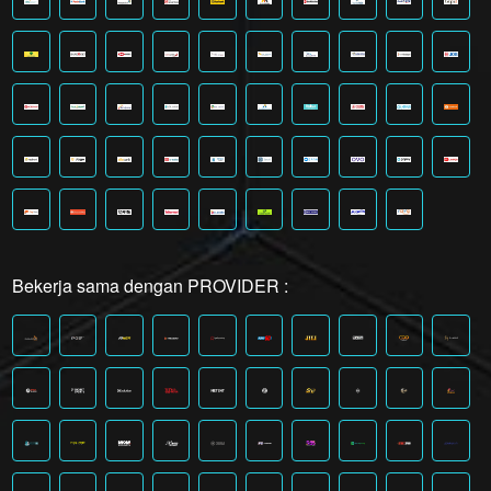
Bekerja sama dengan PROVIDER :