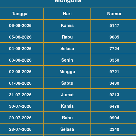
Tanggal
Hari
Nomor
06-08-2026
Kamis
5147
05-08-2026
Rabu
9885
04-08-2026
Selasa
7724
03-08-2026
Senin
3350
02-08-2026
Minggu
9721
01-08-2026
Sabtu
3430
31-07-2026
Jumat
9213
30-07-2026
Kamis
6478
29-07-2026
Rabu
9904
28-07-2026
Selasa
2340