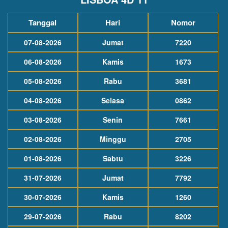
Tanggal
Hari
Nomor
07-08-2026
Jumat
7220
06-08-2026
Kamis
1673
05-08-2026
Rabu
3681
04-08-2026
Selasa
0862
03-08-2026
Senin
7661
02-08-2026
Minggu
2705
01-08-2026
Sabtu
3226
31-07-2026
Jumat
7792
30-07-2026
Kamis
1260
29-07-2026
Rabu
8202