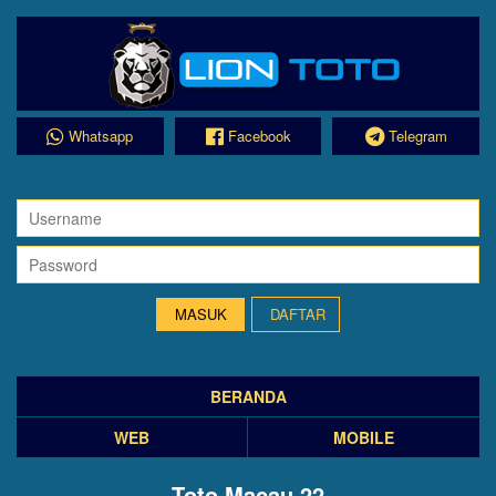
Whatsapp
Facebook
Telegram
DAFTAR
BERANDA
WEB
MOBILE
Toto Macau 22